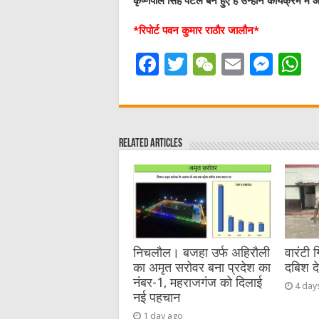
कृष्णपाल सिंह पटेल बने हुए है उन्होंने कार्यक्रम मे
*रिपोर्ट पवन कुमार राठौर जालौन*
F
T
W
E
M
a
w
e
m
e
h
c
it
C
ai
ss
a
e
te
h
l
e
s
Related Articles
b
r
at
n
A
o
g
p
o
er
p
k
निचलौल। बजहा उर्फ अहिरौली
वारंटी 
का अमृत सरोवर बना प्रदेश का
दबिश द
नंबर-1, महराजगंज को दिलाई
4 day
नई पहचान
1 day ago