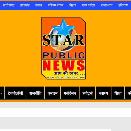
छत्तीसगढ़
झारखंड
पंजाब
पश्चिम बंगाल
बिहार
मध्य प्रदेश
राजस्थान
हरियाणा
टेक्नोलॉजी
राजनीति
क्राइम
मनोरंजन
स्पोर्ट्स
स्वाथ्य
शिक्षा
फ