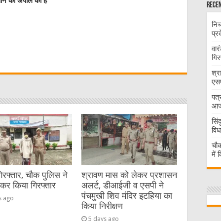
ं आने की अपील की है
Recen
निच
प्र
W
वार
गिर
t
श्र
एसप
पत्
आज 
सिं
विध
चौक
में
गिरफ्तार, चौक पुलिस ने
श्रावण मास को लेकर प्रशासन
ेकर किया गिरफ्तार
अलर्ट, डीआईजी व एसपी ने
पंचमुखी शिव मंदिर इटहिया का
s ago
किया निरीक्षण
5 days ago