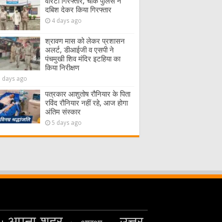
वारंटी गिरफ्तार, चौक पुलिस ने
दबिश देकर किया गिरफ्तार
4 days ago
श्रावण मास को लेकर प्रशासन
अलर्ट, डीआईजी व एसपी ने
पंचमुखी शिव मंदिर इटहिया का
किया निरीक्षण
5 days ago
पत्रकार आशुतोष रौनियार के पिता
रविंद रौनियार नहीं रहे, आज होगा
अंतिम संस्कार
5 days ago
अपना शहर
उत्तर