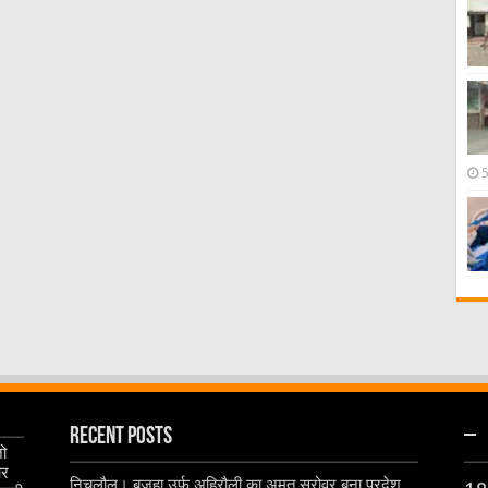
Recent Posts
–
जो
और
निचलौल। बजहा उर्फ अहिरौली का अमृत सरोवर बना प्रदेश