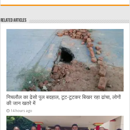
c
it
C
ai
ss
at
e
te
h
l
e
s
Related Articles
b
r
at
n
A
o
g
p
o
er
p
k
निचलौल का ढेसो पुल बदहाल, टूट-टूटकर बिखर रहा ढांचा, लोगों
की जान खतरे में
14 hours ago