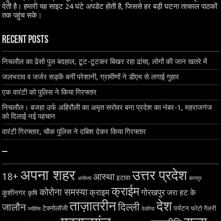
देती है। हमारी यह साइट 24 घंटे अपडेट होती है, जिससे हर बड़ी घटना तत्काल पाठकों
तक पहुंच सके।
Recent Posts
निचलौल का ढेसो पुल बदहाल, टूट-टूटकर बिखर रहा ढांचा, लोगों की जान खतरे में
जलभराव व जर्जर सड़कें बनीं परेशानी, ग्रामीणों ने डीएम से लगाई गुहार
एक वारंटी को पुलिस ने किया गिरफ्तार
निचलौल। बजहा उर्फ अहिरौली का अमृत सरोवर बना प्रदेश का नंबर-1, महराजगंज
को दिलाई नई पहचान
वारंटी गिरफ्तार, चौक पुलिस ने दबिश देकर किया गिरफ्तार
–
अपना शहर
उत्तर प्रदेश
18+
आस्था
इटावा
अयोध्या
कानपुर
क्राईम
कोरोना समस्या
क्राइम
गोरखपुर
जरा हट के
कुशीनगर
कृषि
ताज़ातरीन
देश
दिल्ली
जालौन
टेक्नोलॉजी
पर्यटन
फोटो गैलरी
ज्योतिष
देवरिया