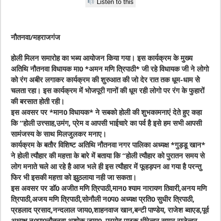
Listen to this
नौतनवा/महराजगंज
होली मिलन समारोह का भब्य आयोजन किया गया। इस कार्यक्रम के मुख्य
अतिथि नौतनवा विधायक मा0 *अमन मणि त्रिपाठी* जी रहे विधायक जी ने लोगो
को रंग अबीर लगाकर कार्यक्रम की शुरुआत की जो देर रात तक धूम-धाम सेे
चलता रहा। इस कार्यक्रम में भोजपूरी गानों की धूम रही लोगो पर रंग के फुहारों
की बरसात होती रही।
इस अवसर पर *मान0 विधायक* ने सबको होली की शुभकामनाएं देते हुए कहा
कि “होली उत्त्साह,उमंग, प्रेम व आपसी भाईचारे का पर्व है इसे हम सभी आपसी
सामंजस्य के साथ मिलजुलकर मनाए।
कार्यक्रम के बतौर विशिष्ट अतिथि नौतनवा नगर पालिका अध्यक्ष *गुड़डू खान*
ने होली त्यौहार की महत्ता के बारे में बताया कि “होली त्यौहार को पुरातन समय से
लोग मनाते चले आ रहे है आज भले ही इस त्यौहार में फूहड़पन आ गया है परन्तु
फिर भी इसकी महत्ता को झुठलाया नही जा सकता।
इस अवसर पर डॉ0 अजीत मणि त्रिपाठी,मान0 श्याम नारायण तिवारी,अनय मणि
त्रिपाठी,अजय मणि त्रिपाठी,सोनौली न0प0 अध्यक्ष प्रति0 सुधीर त्रिपाठी,
प्रहलाद प्रसाद,नन्दलाल जाय0,शाहनवाज खान,बन्टी पाण्डेय, राजेश ब्वाएड,पूर्व