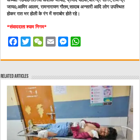
अध्यक्ष न0पा0नौतनवा अशोक जाय0, प्रमोद पाठक,धीरेन्द्र सागर,राजेन्द्र
जाय0,आमिर आलम, रामनारायण गौतम,सादाब अन्सारी आदि लोग उपस्थित
होकर रात भर होली के रंग में सराबोर होते रहे।
*संवाददाता श्याम निगम*
F
T
W
E
M
W
a
w
e
m
e
h
c
it
C
ai
ss
at
e
te
h
l
e
s
Related Articles
b
r
at
n
A
o
g
p
o
er
p
k