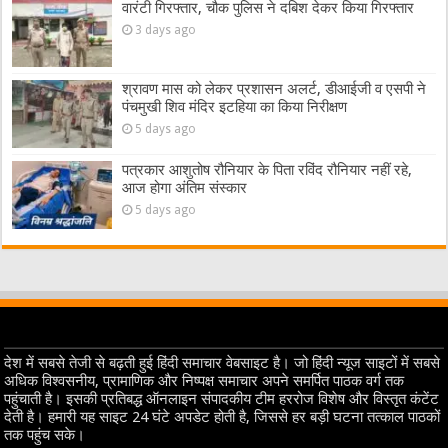
वारंटी गिरफ्तार, चौक पुलिस ने दबिश देकर किया गिरफ्तार
3 days ago
श्रावण मास को लेकर प्रशासन अलर्ट, डीआईजी व एसपी ने
पंचमुखी शिव मंदिर इटहिया का किया निरीक्षण
5 days ago
पत्रकार आशुतोष रौनियार के पिता रविंद रौनियार नहीं रहे,
आज होगा अंतिम संस्कार
5 days ago
देश में सबसे तेजी से बढ़ती हुई हिंदी समाचार वेबसाइट है। जो हिंदी न्यूज साइटों में सबसे
अधिक विश्वसनीय, प्रामाणिक और निष्पक्ष समाचार अपने समर्पित पाठक वर्ग तक
पहुंचाती है। इसकी प्रतिबद्ध ऑनलाइन संपादकीय टीम हररोज विशेष और विस्तृत कंटेंट
देती है। हमारी यह साइट 24 घंटे अपडेट होती है, जिससे हर बड़ी घटना तत्काल पाठकों
तक पहुंच सके।