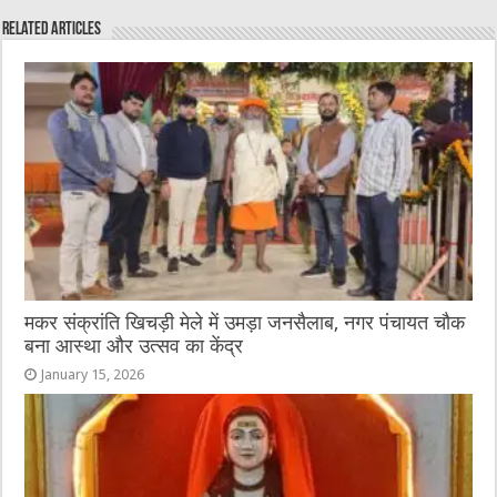
e
te
h
l
e
s
Related Articles
b
r
at
n
A
o
g
p
o
er
p
k
मकर संक्रांति खिचड़ी मेले में उमड़ा जनसैलाब, नगर पंचायत चौक
बना आस्था और उत्सव का केंद्र
January 15, 2026