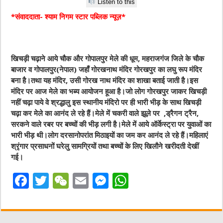
Listen to this
*संवाददाता- श्याम निगम स्टार पब्लिक न्यूज़*
खिचड़ी चढ़ाने आये चौक और गोपालपुर मेले की धूम, महराजगंज जिले के चौक
बाजार व गोपालपुर(नेपाल) जहाँ गोरखनाथ मंदिर गोरखपुर का लघु रूप मंदिर
बना है।तथा यह मंदिर, उसी गोरख नाथ मंदिर का शाखा बताई जाती है।इस
मंदिर पर आज मेले का भब्य आयोजन हूआ है।जो लोग गोरखपुर जाकर खिचड़ी
नहीं चढ़ा पाये वे श्रद्धालु इस स्थानीय मंदिरो पर ही भारी भीड़ के साथ खिचड़ी
चढ़ा कर मेले का आनंद ले रहे हैं।मेले में चकरी वाले झूले पर ,ड्रैगन ट्रैन,
सरकने वाले रबर पर बच्चों की भीड़ लगी है।मेले में आये ऑर्केस्ट्रा पर युवाओं का
भारी भीड़ थी।लोग दरसानोपरांत मिठाइयों का जम कर आनंद ले रहे हैं।महिलाएं
श्रृंगार प्रसाधनों घरेलु सामग्रियों तथा बच्चों के लिए खिलौने खरीदती देखीं
गई।
F
T
W
E
M
W
a
w
e
m
e
h
c
it
C
ai
ss
at