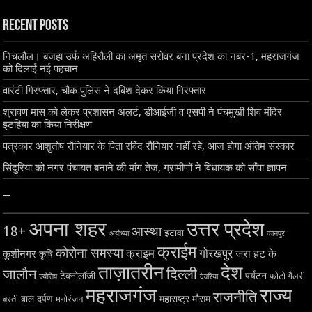
Recent Posts
निचलौल। बजहा उर्फ अहिरौली का अमृत सरोवर बना प्रदेश का नंबर-1, महराजगंज
को दिलाई नई पहचान
वारंटी गिरफ्तार, चौक पुलिस ने दबिश देकर किया गिरफ्तार
श्रावण मास को लेकर प्रशासन अलर्ट, डीआईजी व एसपी ने पंचमुखी शिव मंदिर
इटहिया का किया निरीक्षण
पत्रकार आशुतोष रौनियार के पिता रविंद रौनियार नहीं रहे, आज होगा अंतिम संस्कार
सिंदुरिया को नगर पंचायत बनाने की मांग तेज, ग्रामीणों ने विधायक को सौंपा ज्ञापन
–
अपना शहर
उत्तर प्रदेश
18+
आस्था
इटावा
अयोध्या
कानपुर
क्राईम
कोरोना समस्या
क्राइम
गोरखपुर
जरा हट के
कुशीनगर
कृषि
ताज़ातरीन
देश
दिल्ली
जालौन
टेक्नोलॉजी
पर्यटन
फोटो गैलरी
ज्योतिष
देवरिया
महराजगंज
राज्य
राजनीति
बाल दर्पण
महाराष्ट्र
मौसम
बस्ती
मनोरंजन