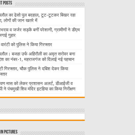
t Posts
लौल का ढेसो पुल बदहाल, टूट-टूटकर बिखर रहा
चा, लोगों की जान खतरे में
राव व जर्जर सड़कें बनीं परेशानी, ग्रामीणों ने डीएम
लगाई गुहार
वारंटी को पुलिस ने किया गिरफ्तार
लौल। बजहा उर्फ अहिरौली का अमृत सरोवर बना
देश का नंबर-1, महराजगंज को दिलाई नई पहचान
ंटी गिरफ्तार, चौक पुलिस ने दबिश देकर किया
फ्तार
ावण मास को लेकर प्रशासन अलर्ट, डीआईजी व
ी ने पंचमुखी शिव मंदिर इटहिया का किया निरीक्षण
in Pictures