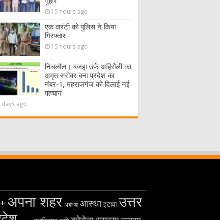
गुहार
15 hours ago
एक वारंटी को पुलिस ने किया
गिरफ्तार
15 hours ago
निचलौल। बजहा उर्फ अहिरौली का
अमृत सरोवर बना प्रदेश का
नंबर-1, महराजगंज को दिलाई नई
पहचान
2 days ago
अपना शहर
उत्तर
+
आस्था
इटावा
अयोध्या
रदेश