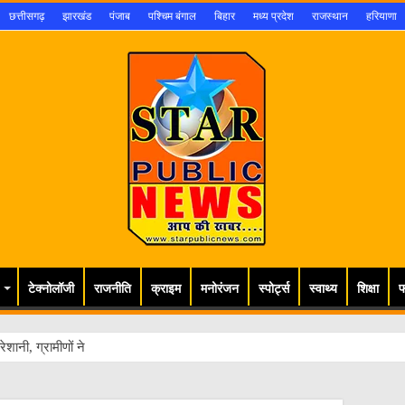
छत्तीसगढ़
झारखंड
पंजाब
पश्चिम बंगाल
बिहार
मध्य प्रदेश
राजस्थान
हरियाणा
टेक्नोलॉजी
राजनीति
क्राइम
मनोरंजन
स्पोर्ट्स
स्वाथ्य
शिक्षा
फ
ेशानी, ग्रामीणों ने डीएम से लगाई गुहार