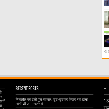
Recent Posts
–
जो
और
निचलौल का ढेसो पुल बदहाल, टूट-टूटकर बिखर रहा ढांचा,
18
इसकी
लोगों की जान खतरे में
ृत
प्