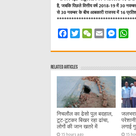
है, जबकि पिछले वित्तीय वर्ष 2018-19 में 30 नव
से 30 नवम्बर के बीच आबकारी राजस्व में 16 प्रति
********************************
F
T
W
E
M
a
w
e
m
e
h
c
it
C
ai
ss
a
e
te
h
l
e
s
Related Articles
b
r
at
n
A
o
g
p
o
er
p
k
निचलौल का ढेसो पुल बदहाल,
जलभराव 
टूट-टूटकर बिखर रहा ढांचा,
परेशानी,
लोगों की जान खतरे में
लगाई गु
15 hours ago
15 ho