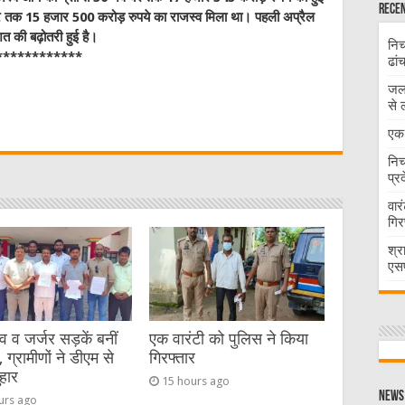
Recen
म्बर तक 15 हजार 500 करोड़ रुपये का राजस्व मिला था। पहली अप्रैल
शत की बढ़ोतरी हुई है।
निच
************
ढां
जलभ
W
से 
एक 
t
निच
प्र
वार
गिर
श्र
एसप
व जर्जर सड़कें बनीं
एक वारंटी को पुलिस ने किया
 ग्रामीणों ने डीएम से
गिरफ्तार
हार
15 hours ago
News 
urs ago