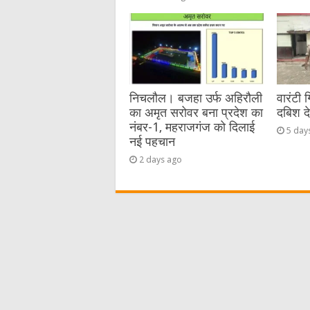
निचलौल। बजहा उर्फ अहिरौली
वारंटी 
का अमृत सरोवर बना प्रदेश का
दबिश द
नंबर-1, महराजगंज को दिलाई
5 day
नई पहचान
2 days ago