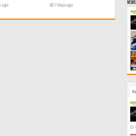
News 
s ago
7 days ago
R