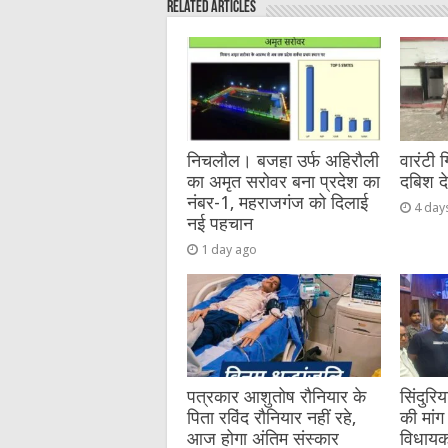
Related Articles
b
r
at
n
A
o
g
p
o
er
p
k
निचलौल। बजहा उर्फ अहिरौली
वारंटी 
का अमृत सरोवर बना प्रदेश का
दबिश द
नंबर-1, महराजगंज को दिलाई
4 day
नई पहचान
1 day ago
पत्रकार आशुतोष रौनियार के
सिंदुरि
पिता रविंद रौनियार नहीं रहे,
की मांग 
आज होगा अंतिम संस्कार
विधायक 