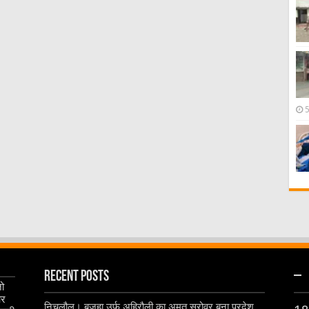
Recent Posts
–
जो
और
निचलौल। बजहा उर्फ अहिरौली का अमृत सरोवर बना प्रदेश