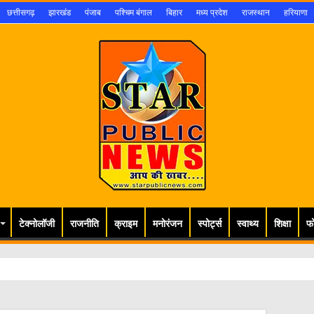
छत्तीसगढ़
झारखंड
पंजाब
पश्चिम बंगाल
बिहार
मध्य प्रदेश
राजस्थान
हरियाणा
टेक्नोलॉजी
राजनीति
क्राइम
मनोरंजन
स्पोर्ट्स
स्वाथ्य
शिक्षा
फ