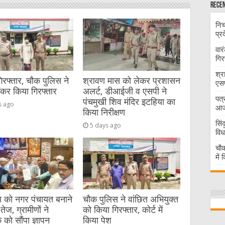
Recen
निच
प्र
वार
गिर
श्र
गिरफ्तार, चौक पुलिस ने
श्रावण मास को लेकर प्रशासन
एसप
ेकर किया गिरफ्तार
अलर्ट, डीआईजी व एसपी ने
पत्
पंचमुखी शिव मंदिर इटहिया का
s ago
आज 
किया निरीक्षण
सिं
5 days ago
विध
चौक
में
या को नगर पंचायत बनाने
चौक पुलिस ने वांछित अभियुक्त
तेज, ग्रामीणों ने
को किया गिरफ्तार, कोर्ट में
को सौंपा ज्ञापन
किया पेश