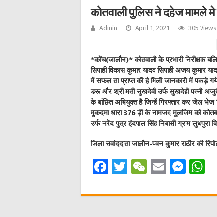
कोतवाली पुलिस ने दहेज मामले म
Admin
April 1, 2021
305 Views
*कोंच(जालौन)* कोतवाली के प्रभारी निरीक्षक बलिरा
सिपाही विकास कुमार यादव सिपाही अजय कुमार यादव
में सफल ता प्राप्त की है मिली जानकारी में पकड़े गये त
डरू और श्री मती सुखदेवी उर्फ सुखदेही पत्नी अजु
के बांछित अभियुक्त है जिन्हें गिरफ्तार कर जेल भे
मुकदमा धारा 376 ड़ी के नामजद मुलजिम को कोतबाल
उर्फ नरेंद पुत्र इंदपाल सिंह निबासी ग्राम लुधपुर
जिला सवांददाता जालौन-पवन कुमार राठौर की रिपोर्
F
T
W
E
M
a
w
e
m
e
h
c
it
C
ai
ss
a
e
te
h
l
e
s