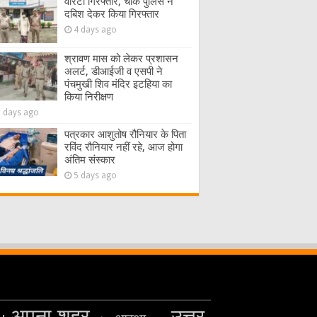
वारंटी गिरफ्तार, चौक पुलिस ने
दबिश देकर किया गिरफ्तार
4 days ago
श्रावण मास को लेकर प्रशासन
अलर्ट, डीआईजी व एसपी ने
पंचमुखी शिव मंदिर इटहिया का
किया निरीक्षण
5 days ago
पत्रकार आशुतोष रौनियार के पिता
रविंद रौनियार नहीं रहे, आज होगा
अंतिम संस्कार
5 days ago
अपना शहर
उत्तर