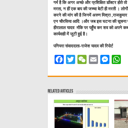
गर्म है कि अगर अच्छे और प्रशिक्षित डॉक्टर होते 
मरता, न हीं एक बाप की जच्चा बेटी ही मरती । लोगो
करने की मांग की है जिनमें अरुण मिश्रा ,राजकुमार
एन चौरसिया आदि ।और जब इस घटना की सूचना पर स्थ
हीरालाल यादव मौकेे पर पहुँच कर शव को अपने कब्ज
कार्यवाही में जुटी हुई है।
पनियरा संवाददाता-राजेश यादव की रिपोर्ट
F
T
W
E
M
a
w
e
m
e
h
c
it
C
ai
ss
a
e
te
h
l
e
s
Related Articles
b
r
at
n
A
o
g
p
o
er
p
k