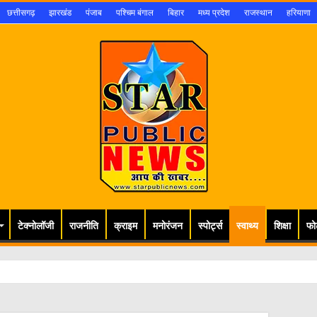
छत्तीसगढ़
झारखंड
पंजाब
पश्चिम बंगाल
बिहार
मध्य प्रदेश
राजस्थान
हरियाणा
टेक्नोलॉजी
राजनीति
क्राइम
मनोरंजन
स्पोर्ट्स
स्वाथ्य
शिक्षा
फो