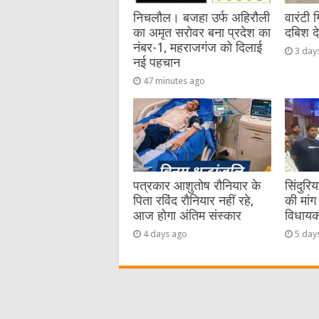
निचलौल। बजहा उर्फ अहिरौली
वारंटी 
का अमृत सरोवर बना प्रदेश का
दबिश द
नंबर-1, महराजगंज को दिलाई
3 day
नई पहचान
47 minutes ago
पत्रकार आशुतोष रौनियार के
सिंदुरि
पिता रविंद रौनियार नहीं रहे,
की मांग 
आज होगा अंतिम संस्कार
विधायक 
4 days ago
5 day