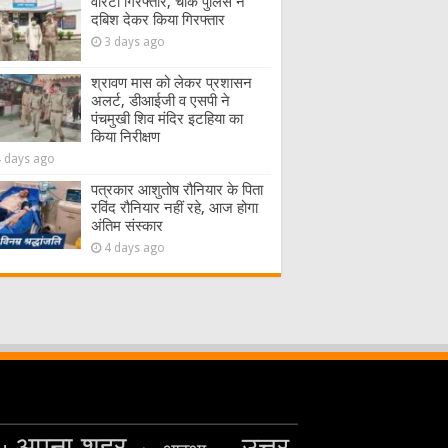
वारंटी गिरफ्तार, चौक पुलिस ने
दबिश देकर किया गिरफ्तार
3 days ago
श्रावण मास को लेकर प्रशासन
अलर्ट, डीआईजी व एसपी ने
पंचमुखी शिव मंदिर इटहिया का
किया निरीक्षण
4 days ago
पत्रकार आशुतोष रौनियार के पिता
रविंद रौनियार नहीं रहे, आज होगा
अंतिम संस्कार
4 days ago
अपना शहर
उत्तर