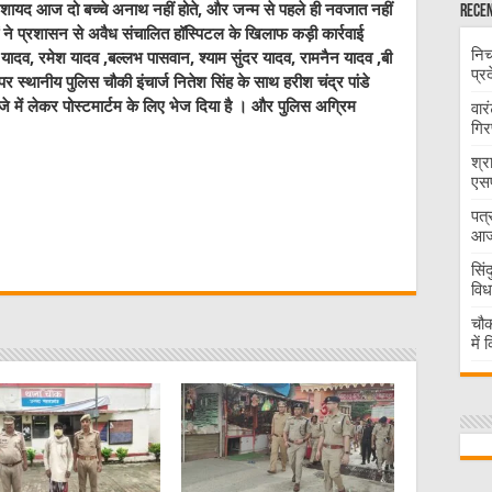
तो शायद आज दो बच्चे अनाथ नहीं होते, और जन्म से पहले ही नवजात नहीं
Recen
ं ने प्रशासन से अवैध संचालित हॉस्पिटल के खिलाफ कड़ी कार्रवाई
निच
 यादव, रमेश यादव ,बल्लभ पासवान, श्याम सुंदर यादव, रामनैन यादव ,बी
प्र
ानीय पुलिस चौकी इंचार्ज नितेश सिंह के साथ हरीश चंद्र पांडे
े में लेकर पोस्टमार्टम के लिए भेज दिया है । और पुलिस अग्रिम
वार
गिर
श्र
एसप
पत्
W
आज 
सिं
t
विध
चौक
में