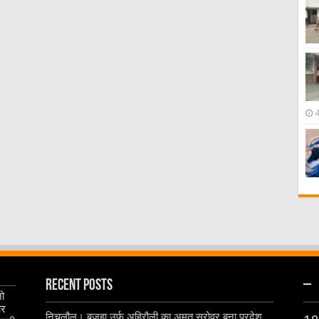
Recent Posts
–
जो
और
निचलौल। बजहा उर्फ अहिरौली का अमृत सरोवर बना प्रदेश