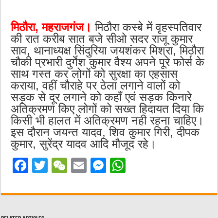
मिठौरा, महराजगंज।
मिठौरा कस्बे में वृहस्पतिवार
की रात करीब सात बजे सीओ सदर राजू कुमार
साव, थानाध्यक्ष सिंदुरिया जयशंकर मिश्रा, मिठौरा
चौकी प्रभारी दुर्गेश कुमार वैश्य अपने पूरे फोर्स के
साथ गस्त कर लोगों को सुरक्षा का एहसास
कराया, वहीं चौराहे पर ठेला लगाने वालों को
सड़क से दूर लगाने को कहाँ एवं सड़क किनारे
अतिक्रमण किए लोगों को सख्त हिदायत दिया कि
किसी भी हालत में अतिक्रमण नही रहना चाहिए।
इस दौरान जयन्त यादव, शिव कुमार गिरी, दीपक
कुमार, सुरेंद्र यादव आदि मौजूद रहे।
F
T
W
E
M
W
a
w
e
m
e
h
c
it
C
ai
ss
at
e
te
h
l
e
s