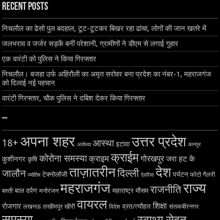
Recent Posts
निचलौल का ढेसो पुल बदहाल, टूट-टूटकर बिखर रहा ढांचा, लोगों की जान खतरे में
जलभराव व जर्जर सड़कें बनीं परेशानी, ग्रामीणों ने डीएम से लगाई गुहार
एक वारंटी को पुलिस ने किया गिरफ्तार
निचलौल। बजहा उर्फ अहिरौली का अमृत सरोवर बना प्रदेश का नंबर-1, महराजगंज
को दिलाई नई पहचान
वारंटी गिरफ्तार, चौक पुलिस ने दबिश देकर किया गिरफ्तार
–
अपना शहर
उत्तर प्रदेश
18+
आस्था
इटावा
अयोध्या
कानपुर
क्राईम
कोरोना समस्या
क्राइम
गोरखपुर
जरा हट के
कुशीनगर
कृषि
ताज़ातरीन
देश
दिल्ली
जालौन
टेक्नोलॉजी
पर्यटन
फोटो गैलरी
ज्योतिष
देवरिया
महराजगंज
राज्य
राजनीति
बाल दर्पण
महाराष्ट्र
मौसम
बस्ती
मनोरंजन
वायरल
शिक्षा
रोजगार
व्रत/त्यौहार
लखनऊ
लखीमपुर खीरी
विदेश
संतकबीरनगर
समस्या