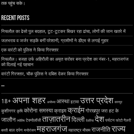
तक पहुंच सके।
Recent Posts
निचलौल का ढेसो पुल बदहाल, टूट-टूटकर बिखर रहा ढांचा, लोगों की जान खतरे में
जलभराव व जर्जर सड़कें बनीं परेशानी, ग्रामीणों ने डीएम से लगाई गुहार
एक वारंटी को पुलिस ने किया गिरफ्तार
निचलौल। बजहा उर्फ अहिरौली का अमृत सरोवर बना प्रदेश का नंबर-1, महराजगंज
को दिलाई नई पहचान
वारंटी गिरफ्तार, चौक पुलिस ने दबिश देकर किया गिरफ्तार
–
अपना शहर
उत्तर प्रदेश
18+
आस्था
इटावा
अयोध्या
कानपुर
क्राईम
कोरोना समस्या
क्राइम
गोरखपुर
जरा हट के
कुशीनगर
कृषि
ताज़ातरीन
देश
दिल्ली
जालौन
टेक्नोलॉजी
पर्यटन
फोटो गैलरी
ज्योतिष
देवरिया
महराजगंज
राज्य
राजनीति
बाल दर्पण
महाराष्ट्र
मौसम
बस्ती
मनोरंजन