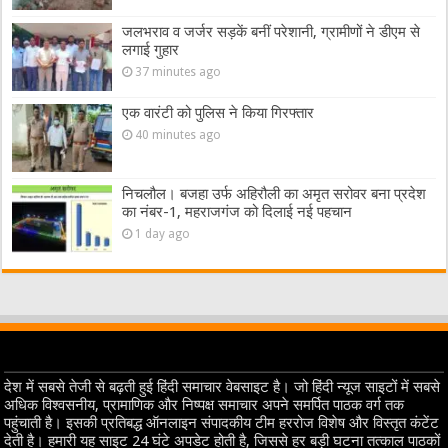
जलभराव व जर्जर सड़कें बनीं परेशानी, ग्रामीणों ने डीएम से
लगाई गुहार
37 minutes ago
एक वारंटी को पुलिस ने किया गिरफ्तार
40 minutes ago
निचलौल। बजहा उर्फ अहिरौली का अमृत सरोवर बना प्रदेश
का नंबर-1, महराजगंज को दिलाई नई पहचान
1 day ago
देश में सबसे तेजी से बढ़ती हुई हिंदी समाचार वेबसाइट है। जो हिंदी न्यूज साइटों में सबसे
अधिक विश्वसनीय, प्रामाणिक और निष्पक्ष समाचार अपने समर्पित पाठक वर्ग तक
पहुंचाती है। इसकी प्रतिबद्ध ऑनलाइन संपादकीय टीम हररोज विशेष और विस्तृत कंटेंट
देती है। हमारी यह साइट 24 घंटे अपडेट होती है, जिससे हर बड़ी घटना तत्काल पाठकों