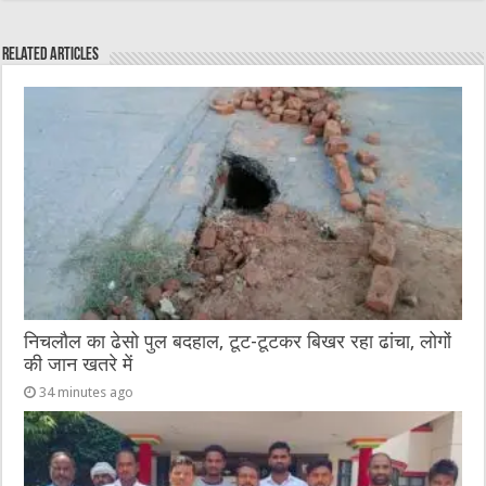
c
it
C
ai
ss
at
e
te
h
l
e
s
Related Articles
b
r
at
n
A
o
g
p
o
er
p
k
निचलौल का ढेसो पुल बदहाल, टूट-टूटकर बिखर रहा ढांचा, लोगों
की जान खतरे में
34 minutes ago