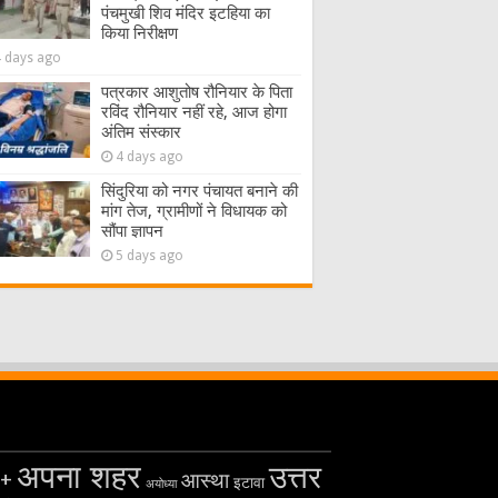
पंचमुखी शिव मंदिर इटहिया का
किया निरीक्षण
4 days ago
पत्रकार आशुतोष रौनियार के पिता
रविंद रौनियार नहीं रहे, आज होगा
अंतिम संस्कार
4 days ago
सिंदुरिया को नगर पंचायत बनाने की
मांग तेज, ग्रामीणों ने विधायक को
सौंपा ज्ञापन
5 days ago
अपना शहर
उत्तर
+
आस्था
इटावा
अयोध्या