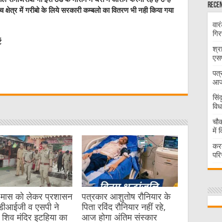
Recen
 क्षेत्र में गरीबो के लिये सरकारी कम्बलो का वितरण भी नही किया गया
वार
गिर
ट
श्र
एसप
W
पत्
आज 
t
सिं
विध
चौक
में
करद
परि
 मास को लेकर प्रशासन
पत्रकार आशुतोष रौनियार के
 डीआईजी व एसपी ने
पिता रविंद रौनियार नहीं रहे,
 शिव मंदिर इटहिया का
आज होगा अंतिम संस्कार