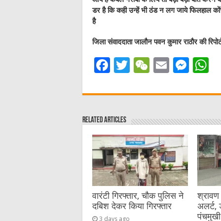
डर है कि कही उन्हें भी ठंड न लग जाये फिलहाल कोंच
है
जिला संवाददाता जालौन पवन कुमार राठौर की रिपोर्
F
T
W
E
M
a
w
e
m
e
h
c
it
C
ai
ss
a
e
te
h
l
e
s
Related Articles
b
r
at
n
A
o
g
p
o
er
p
k
वारंटी गिरफ्तार, चौक पुलिस ने
श्रावण
दबिश देकर किया गिरफ्तार
अलर्ट,
पंचमुखी
3 days ago