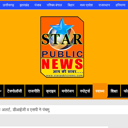
छत्तीसगढ़
झारखंड
पंजाब
पश्चिम बंगाल
बिहार
मध्य प्रदेश
राजस्थान
हरियाणा
टेक्नोलॉजी
राजनीति
क्राइम
मनोरंजन
स्पोर्ट्स
स्वाथ्य
शिक्षा
फो
 अलर्ट, डीआईजी व एसपी ने पंचमुखी शिव मंदिर इटहि