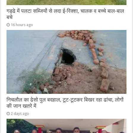
गड्ढे में पलटा सब्जियों से लदा ई-रिक्शा, चालक व बच्चे बाल-बाल
बचे
16 hours ago
निचलौल का ढेसो पुल बदहाल, टूट-टूटकर बिखर रहा ढांचा, लोगों
की जान खतरे में
2 days ago