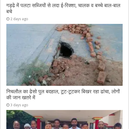
गड्ढे में पलटा सब्जियों से लदा ई-रिक्शा, चालक व बच्चे बाल-बाल
बचे
2 days ago
निचलौल का ढेसो पुल बदहाल, टूट-टूटकर बिखर रहा ढांचा, लोगों
की जान खतरे में
3 days ago