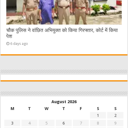
चौक पुलिस ने वांछित अभियुक्त को किया गिरफ्तार, कोर्ट में किया
पेश
6 days ago
August 2026
M
T
W
T
F
S
S
1
2
3
4
5
6
7
8
9