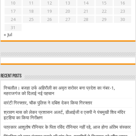
10
11
12
13
14
15
16
17
18
19
20
21
22
23
24
25
26
27
28
29
30
31
« Jul
Recent Posts
निचलौल। बजहा उर्फ अहिरौली का अमृत सरोवर बना प्रदेश का नंबर-1,
महराजगंज को दिलाई नई पहचान
वारंटी गिरफ्तार, चौक पुलिस ने दबिश देकर किया गिरफ्तार
श्रावण मास को लेकर प्रशासन अलर्ट, डीआईजी व एसपी ने पंचमुखी शिव मंदिर
इटहिया का किया निरीक्षण
पत्रकार आशुतोष रौनियार के पिता रविंद रौनियार नहीं रहे, आज होगा अंतिम संस्कार