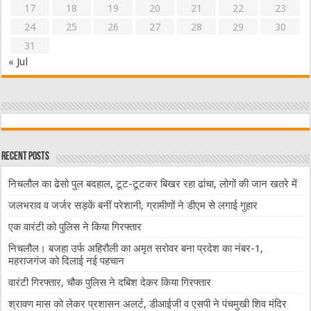
17
18
19
20
21
22
23
24
25
26
27
28
29
30
31
« Jul
Recent Posts
निचलौल का ढेसो पुल बदहाल, टूट-टूटकर बिखर रहा ढांचा, लोगों की जान खतरे में
जलभराव व जर्जर सड़कें बनीं परेशानी, ग्रामीणों ने डीएम से लगाई गुहार
एक वारंटी को पुलिस ने किया गिरफ्तार
निचलौल। बजहा उर्फ अहिरौली का अमृत सरोवर बना प्रदेश का नंबर-1,
महराजगंज को दिलाई नई पहचान
वारंटी गिरफ्तार, चौक पुलिस ने दबिश देकर किया गिरफ्तार
श्रावण मास को लेकर प्रशासन अलर्ट, डीआईजी व एसपी ने पंचमुखी शिव मंदिर