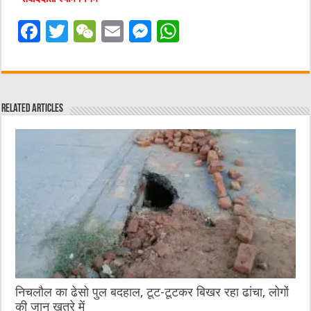
F
T
W
E
M
W
a
w
e
m
e
h
c
it
C
ai
ss
at
e
te
h
l
e
s
Related Articles
b
r
at
n
A
o
g
p
o
er
p
k
निचलौल का ढेसो पुल बदहाल, टूट-टूटकर बिखर रहा ढांचा, लोगों
की जान खतरे में