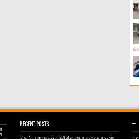
Recent Posts
–
जो
और
निचलौल। बजहा उर्फ अहिरौली का अमृत सरोवर बना प्रदेश