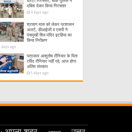
वारंटी गिरफ्तार, चौक पुलिस ने
दबिश देकर किया गिरफ्तार
4 days ago
श्रावण मास को लेकर प्रशासन
अलर्ट, डीआईजी व एसपी ने
पंचमुखी शिव मंदिर इटहिया का
किया निरीक्षण
5 days ago
पत्रकार आशुतोष रौनियार के पिता
रविंद रौनियार नहीं रहे, आज होगा
अंतिम संस्कार
5 days ago
अपना शहर
उत्तर