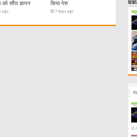
News 
को सौंपा ज्ञापन
किया पेश
s ago
7 days ago
R