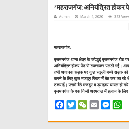
*महराजगंज: अनियंत्रित होकर प
Admin
March 4, 2020
323 View
महराजगंज:
बृजमनगंज थाना क्षेत्र के कोल्हुई बृजमनगंज रोड पर
अनियंत्रित होकर पेंड से टकराकर पलटी गई। आपको
तभी अचानक सड़क पर कुछ स्कूली बच्चे सड़क को पार 
करने के लिए कुछ मजदूर पिकप में बैठ कर जा रहे थे
टकराई। उसमें बैठे मजदूर व ड्राइवर घायल हो गये
बृजमनगंज के एक निजी अस्पताल में इलाज के लिए
F
T
W
E
M
a
w
e
m
e
h
c
it
C
ai
ss
a