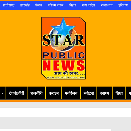
छत्तीसगढ़
झारखंड
पंजाब
पश्चिम बंगाल
बिहार
मध्य प्रदेश
राजस्थान
हरियाणा
टेक्नोलॉजी
राजनीति
क्राइम
मनोरंजन
स्पोर्ट्स
स्वाथ्य
शिक्षा
फ