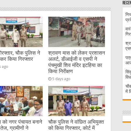
Recen
निच
प्र
वार
गिर
श्र
एसप
गिरफ्तार, चौक पुलिस ने
श्रावण मास को लेकर प्रशासन
पत्
ेकर किया गिरफ्तार
अलर्ट, डीआईजी व एसपी ने
आज 
पंचमुखी शिव मंदिर इटहिया का
s ago
किया निरीक्षण
सिं
विध
5 days ago
चौक
में
या को नगर पंचायत बनाने
चौक पुलिस ने वांछित अभियुक्त
तेज, ग्रामीणों ने
को किया गिरफ्तार, कोर्ट में