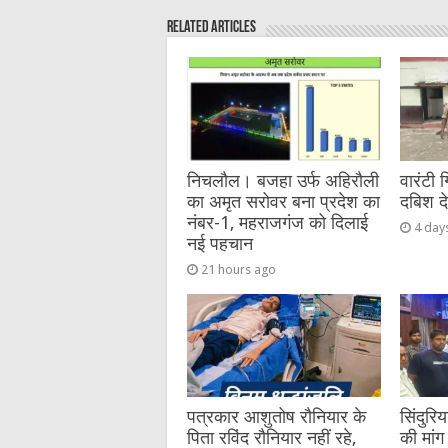
e
te
h
l
e
s
Related Articles
b
r
at
n
A
o
g
p
o
er
p
k
निचलौल। बजहा उर्फ अहिरौली
वारंटी 
का अमृत सरोवर बना प्रदेश का
दबिश द
नंबर-1, महराजगंज को दिलाई
4 day
नई पहचान
21 hours ago
पत्रकार आशुतोष रौनियार के
सिंदुरि
पिता रविंद रौनियार नहीं रहे,
की मांग 