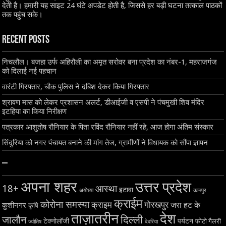
देती है। हमारी यह साइट 24 घंटे अपडेट होती है, जिससे हर बड़ी घटना तत्काल पाठकों
तक पहुंच सके।
Recent Posts
निचलौल। बजहा उर्फ अहिरौली का अमृत सरोवर बना प्रदेश का नंबर-1, महराजगंज
को दिलाई नई पहचान
वारंटी गिरफ्तार, चौक पुलिस ने दबिश देकर किया गिरफ्तार
श्रावण मास को लेकर प्रशासन अलर्ट, डीआईजी व एसपी ने पंचमुखी शिव मंदिर
इटहिया का किया निरीक्षण
पत्रकार आशुतोष रौनियार के पिता रविंद रौनियार नहीं रहे, आज होगा अंतिम संस्कार
सिंदुरिया को नगर पंचायत बनाने की मांग तेज, ग्रामीणों ने विधायक को सौंपा ज्ञापन
–
अपना शहर
उत्तर प्रदेश
18+
आस्था
इटावा
अयोध्या
कानपुर
क्राईम
कोरोना समस्या
क्राइम
गोरखपुर
जरा हट के
कुशीनगर
कृषि
ताज़ातरीन
देश
दिल्ली
जालौन
टेक्नोलॉजी
पर्यटन
फोटो गैलरी
ज्योतिष
देवरिया