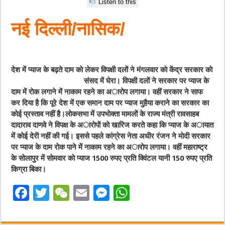
Listen to this
नई दिल्ली/नासिक/
देश में प्याज के बढ़ते दाम काे लेकर विपक्षी दलाें ने मंगलवार काे केंद्र सरकार काे
संसद में घेरा। विपक्षी दलाें
ने सरकार पर प्याज के
दाम में राेक लगाने में नाकाम रहने का अाराेप लगाया। वहीं सरकार ने साफ
कर दिया है कि पूरे देश में एक समान दाम पर प्याज मुहैया कराने का सरकार का
काेई प्रस्ताव नहीं है।लाेकसभा में उपभाेक्ता मामलाें के राज्य मंत्री रावसाहब
दादाराव दाणवे ने विपक्ष के अाराेपाें काे खारिज करते कहा कि प्याज के अायात
में काेई देरी नहीं की गई। इससे पहले कांग्रेस नेता अधीर रंजन ने माेदी सरकार
पर प्याज के दाम राेक पाने में नाकाम रहने का अाराेप लगाया। वहीं महाराष्ट्र
के साेलापुर में साेमवार काे प्याज 1500 रुपए प्रति क्विंटल यानी 150 रुपए प्रति
किग्रा बिका।
F
T
W
E
M
W
a
w
e
m
e
h