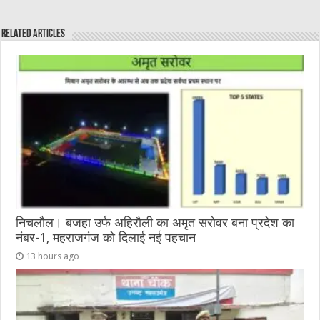
c
it
C
ai
ss
at
e
te
h
l
e
s
Related Articles
b
r
at
n
A
o
g
p
o
er
p
k
निचलौल। बजहा उर्फ अहिरौली का अमृत सरोवर बना प्रदेश का
नंबर-1, महराजगंज को दिलाई नई पहचान
13 hours ago