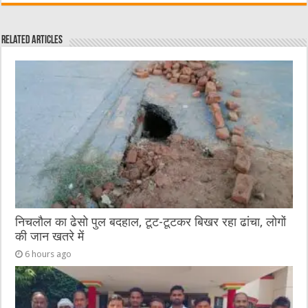
c
it
C
ai
ss
at
e
te
h
l
e
s
Related Articles
b
r
at
n
A
o
g
p
o
er
p
k
निचलौल का ढेसो पुल बदहाल, टूट-टूटकर बिखर रहा ढांचा, लोगों
की जान खतरे में
6 hours ago