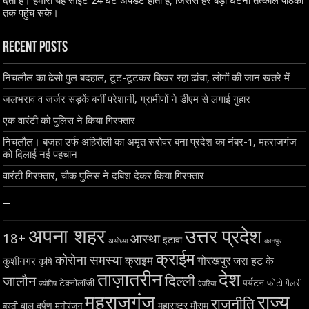
देती है। हमारी यह साइट 24 घंटे अपडेट होती है, जिससे हर बड़ी घटना तत्काल पाठकों
तक पहुंच सके।
Recent Posts
निचलौल का ढेसो पुल बदहाल, टूट-टूटकर बिखर रहा ढांचा, लोगों की जान खतरे में
जलभराव व जर्जर सड़कें बनीं परेशानी, ग्रामीणों ने डीएम से लगाई गुहार
एक वारंटी को पुलिस ने किया गिरफ्तार
निचलौल। बजहा उर्फ अहिरौली का अमृत सरोवर बना प्रदेश का नंबर-1, महराजगंज
को दिलाई नई पहचान
वारंटी गिरफ्तार, चौक पुलिस ने दबिश देकर किया गिरफ्तार
–
अपना शहर
उत्तर प्रदेश
18+
आस्था
इटावा
अयोध्या
कानपुर
क्राईम
कोरोना समस्या
क्राइम
गोरखपुर
जरा हट के
कुशीनगर
कृषि
ताज़ातरीन
देश
दिल्ली
जालौन
टेक्नोलॉजी
पर्यटन
फोटो गैलरी
ज्योतिष
देवरिया
महराजगंज
राज्य
राजनीति
बाल दर्पण
महाराष्ट्र
मौसम
बस्ती
मनोरंजन