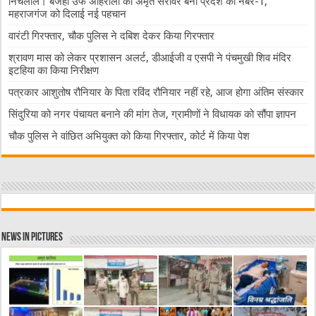
निचलौल। बजहा उर्फ अहिरौली का अमृत सरोवर बना प्रदेश का नंबर-1,
महराजगंज को दिलाई नई पहचान
वारंटी गिरफ्तार, चौक पुलिस ने दबिश देकर किया गिरफ्तार
श्रावण मास को लेकर प्रशासन अलर्ट, डीआईजी व एसपी ने पंचमुखी शिव मंदिर
इटहिया का किया निरीक्षण
पत्रकार आशुतोष रौनियार के पिता रविंद रौनियार नहीं रहे, आज होगा अंतिम संस्कार
सिंदुरिया को नगर पंचायत बनाने की मांग तेज, ग्रामीणों ने विधायक को सौंपा ज्ञापन
चौक पुलिस ने वांछित अभियुक्त को किया गिरफ्तार, कोर्ट में किया पेश
News in Pictures