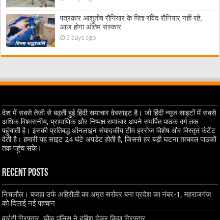
पत्रकार आशुतोष रौनियार के पिता रविंद रौनियार नहीं रहे,
आज होगा अंतिम संस्कार
5 days ago
देश में सबसे तेजी से बढ़ती हुई हिंदी समाचार वेबसाइट है। जो हिंदी न्यूज साइटों में सबसे
अधिक विश्वसनीय, प्रामाणिक और निष्पक्ष समाचार अपने समर्पित पाठक वर्ग तक
पहुंचाती है। इसकी प्रतिबद्ध ऑनलाइन संपादकीय टीम हररोज विशेष और विस्तृत कंटेंट
देती है। हमारी यह साइट 24 घंटे अपडेट होती है, जिससे हर बड़ी घटना तत्काल पाठकों
तक पहुंच सके।
Recent Posts
निचलौल। बजहा उर्फ अहिरौली का अमृत सरोवर बना प्रदेश का नंबर-1, महराजगंज
को दिलाई नई पहचान
वारंटी गिरफ्तार, चौक पुलिस ने दबिश देकर किया गिरफ्तार