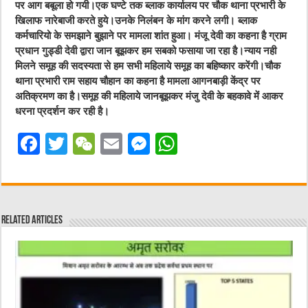
पर आग बबूला हो गयी।एक घण्टे तक ब्लाक कार्यालय पर चौक थाना प्रभारी के
खिलाफ नारेबाजी करते हुये।उनके निलंबन के मांग करने लगी। ब्लाक
कर्मचारियो के समझाने बुझाने पर मामला शांत हुआ। मंजू देवी का कहना है ग्राम
प्रधान गुड्डी देवी द्वारा जान बूझकर हम सबको फसाया जा रहा है।न्याय नही
मिलने समूह की सदस्यता से हम सभी महिलाये समूह का बहिष्कार करेंगी।चौक
थाना प्रभारी राम सहाय चौहान का कहना है मामला आगनबाड़ी केंद्र पर
अतिक्रमण का है।समूह की महिलाये जानबूझकर मंजु देवी के बहकावे में आकर
धरना प्रदर्शन कर रही है।
F
T
W
E
M
W
a
w
e
m
e
h
c
it
C
ai
ss
at
e
te
h
l
e
s
Related Articles
b
r
at
n
A
o
g
p
o
er
p
k