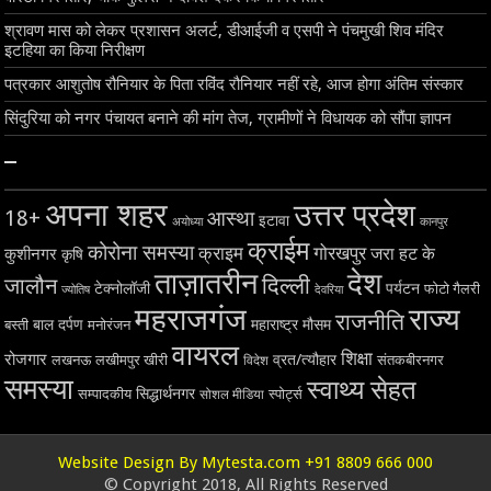
श्रावण मास को लेकर प्रशासन अलर्ट, डीआईजी व एसपी ने पंचमुखी शिव मंदिर
इटहिया का किया निरीक्षण
पत्रकार आशुतोष रौनियार के पिता रविंद रौनियार नहीं रहे, आज होगा अंतिम संस्कार
सिंदुरिया को नगर पंचायत बनाने की मांग तेज, ग्रामीणों ने विधायक को सौंपा ज्ञापन
–
अपना शहर
उत्तर प्रदेश
18+
आस्था
इटावा
अयोध्या
कानपुर
क्राईम
कोरोना समस्या
क्राइम
गोरखपुर
जरा हट के
कुशीनगर
कृषि
ताज़ातरीन
देश
दिल्ली
जालौन
टेक्नोलॉजी
पर्यटन
फोटो गैलरी
ज्योतिष
देवरिया
महराजगंज
राज्य
राजनीति
बाल दर्पण
महाराष्ट्र
मौसम
बस्ती
मनोरंजन
वायरल
शिक्षा
रोजगार
व्रत/त्यौहार
लखनऊ
लखीमपुर खीरी
विदेश
संतकबीरनगर
समस्या
स्वाथ्य सेहत
सिद्धार्थनगर
सम्पादकीय
स्पोर्ट्स
सोशल मीडिया
Website Design By Mytesta.com +91 8809 666 000
© Copyright 2018, All Rights Reserved