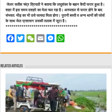
जेलर सतीश चंद्र त्रिपाठी ने बताया कि लघुशंका के बहान कैदी फरार हुआ है।
शहर में इस समय दशहरे का मेला चल रहा है। अस्पताल से फरार होने के बाद
संभवत: भीड़ का भी उसे फायदा मिला होगा। पुरानी बस्ती व अन्य थानों की फोर्स
के साथ जेल प्रशासन उसकी तलाश में जुटा है।
************************************
F
T
W
E
M
W
a
w
e
m
e
h
c
it
C
ai
ss
at
e
te
h
l
e
s
Related Articles
b
r
at
n
A
o
g
p
o
er
p
k