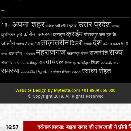
–
अपना शहर
उत्तर प्रदेश
18+
आस्था
इटावा
अयोध्या
कानपुर
क्राईम
कोरोना समस्या
क्राइम
गोरखपुर
जरा हट के
कुशीनगर
कृषि
ताज़ातरीन
देश
दिल्ली
जालौन
टेक्नोलॉजी
पर्यटन
फोटो गैलरी
ज्योतिष
देवरिया
महराजगंज
राज्य
राजनीति
बाल दर्पण
महाराष्ट्र
मौसम
बस्ती
मनोरंजन
वायरल
शिक्षा
रोजगार
व्रत/त्यौहार
लखनऊ
लखीमपुर खीरी
विदेश
संतकबीरनगर
समस्या
स्वाथ्य सेहत
सिद्धार्थनगर
सम्पादकीय
स्पोर्ट्स
सोशल मीडिया
Website Design By Mytesta.com +91 8809 666 000
© Copyright 2018, All Rights Reserved
16:57
दर्दनाक हादसा: बाइक सवार की लापरवाही ने छीनी जिंदगी, बाइक टक्कर