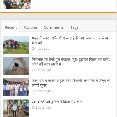
Recent
Popular
Comments
Tags
गड्ढे में पलटा सब्जियों से लदा ई-रिक्शा, चालक व बच्चे बाल-
बाल बचे
1 day ago
निचलौल का ढेसो पुल बदहाल, टूट-टूटकर बिखर रहा ढांचा,
लोगों की जान खतरे में
2 days ago
जलभराव व जर्जर सड़कें बनीं परेशानी, ग्रामीणों ने डीएम से
लगाई गुहार
2 days ago
एक वारंटी को पुलिस ने किया गिरफ्तार
2 days ago