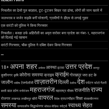
निचलौल का ढेसो पुल बदहाल, टूट-टूटकर बिखर रहा ढांचा, लोगों की जान खतरे में
जलभराव व जर्जर सड़कें बनीं परेशानी, ग्रामीणों ने डीएम से लगाई गुहार
एक वारंटी को पुलिस ने किया गिरफ्तार
निचलौल। बजहा उर्फ अहिरौली का अमृत सरोवर बना प्रदेश का नंबर-1, महराजगंज
को दिलाई नई पहचान
वारंटी गिरफ्तार, चौक पुलिस ने दबिश देकर किया गिरफ्तार
–
अपना शहर
उत्तर प्रदेश
18+
आस्था
इटावा
अयोध्या
कानपुर
क्राईम
कोरोना समस्या
क्राइम
गोरखपुर
जरा हट के
कुशीनगर
कृषि
ताज़ातरीन
देश
दिल्ली
जालौन
टेक्नोलॉजी
पर्यटन
फोटो गैलरी
ज्योतिष
देवरिया
महराजगंज
राज्य
राजनीति
बाल दर्पण
महाराष्ट्र
मौसम
बस्ती
मनोरंजन
वायरल
शिक्षा
रोजगार
व्रत/त्यौहार
लखनऊ
लखीमपुर खीरी
विदेश
संतकबीरनगर
समस्या
स्वाथ्य सेहत
सिद्धार्थनगर
सम्पादकीय
स्पोर्ट्स
सोशल मीडिया