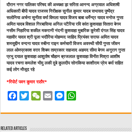
दौरान नगर पालिका परिषद की अध्यक्षा ड़ा सरिता आनन्द अग्रवाल अधिशाषी
अधिकारी बीपी यादव राजस्व निरीक्षक सुनील कुमार यादब सभासद पुष्पेंद्र
सलोनिया अर्चना सुनीता वर्मा विमला यादव विजय बाबा धर्मेन्द्र यादव मनोज गुप्ता
अमित यादब विशाल गिरबासिया अनिल पटैरिया रवि कांत कुशवाहा सितारा बेगम
नसीम निहारिया शकील मकरानी नंदनी कुशवाहा मुबारिक कुरेशी दंगल सिंह यादव
महावीर यादव श्री पूजा भदौरिया मोहम्मद जाहिद प्रियंका सराफ अमित यादव
शमसुद्दीन वन्दना यादव रुबीना राइन कर्मचारी विजय अवस्थी सीपी गुप्ता जीवन
लाल ओमप्रकाश वरार शिबम ताम्रकार सहजाद अहमद सीमा बेगम अनुराग गुप्ता
प्रभु दयाल कुशवाहा आशुतोष चौहान ब्रजलाल कुशवाहा विनीत मिश्रा आशीष
यादव रचना कमलेश भीमु लकी दुबे कुलदीप सोनकिया काशीराम प्रेम बर्मा सहित
कई लोग मौजूद रहे
*रिपोर्ट पवन कुमार राठौर*
F
T
W
E
M
W
a
w
e
m
e
h
c
it
C
ai
ss
at
e
te
h
l
e
s
Related Articles