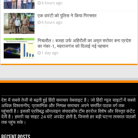
6 hours ago
एक वारंटी को पुलिस ने किया गिरफ्तार
6 hours ago
निचलौल। बजहा उर्फ अहिरौली का अमृत सरोवर बना प्रदेश
का नंबर-1, महराजगंज को दिलाई नई पहचान
1 day ago
देश में सबसे तेजी से बढ़ती हुई हिंदी समाचार वेबसाइट है। जो हिंदी न्यूज साइटों में सबसे
अधिक विश्वसनीय, प्रामाणिक और निष्पक्ष समाचार अपने समर्पित पाठक वर्ग तक
पहुंचाती है। इसकी प्रतिबद्ध ऑनलाइन संपादकीय टीम हररोज विशेष और विस्तृत कंटेंट
देती है। हमारी यह साइट 24 घंटे अपडेट होती है, जिससे हर बड़ी घटना तत्काल पाठकों
तक पहुंच सके।
Recent Posts