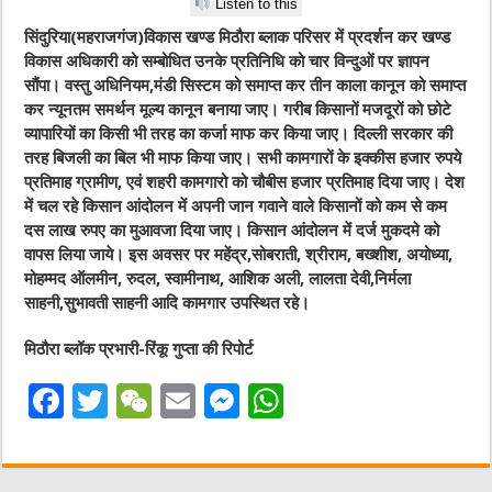
Listen to this
सिंदुरिया(महराजगंज)विकास खण्ड मिठौरा ब्लाक परिसर में प्रदर्शन कर खण्ड
विकास अधिकारी को सम्बोधित उनके प्रतिनिधि को चार विन्दुओं पर ज्ञापन
सौंपा। वस्तु अधिनियम,मंडी सिस्टम को समाप्त कर तीन काला कानून को समाप्त
कर न्यूनतम समर्थन मूल्य कानून बनाया जाए। गरीब किसानों मजदूरों को छोटे
व्यापारियों का किसी भी तरह का कर्जा माफ कर किया जाए। दिल्ली सरकार की
तरह बिजली का बिल भी माफ किया जाए। सभी कामगारों के इक्कीस हजार रुपये
प्रतिमाह ग्रामीण, एवं शहरी कामगारो को चौबीस हजार प्रतिमाह दिया जाए। देश
में चल रहे किसान आंदोलन में अपनी जान गवाने वाले किसानों को कम से कम
दस लाख रुपए का मुआवजा दिया जाए। किसान आंदोलन में दर्ज मुकदमे को
वापस लिया जाये। इस अवसर पर महेंद्र,सोबराती, श्रीराम, बख्शीश, अयोध्या,
मोहम्मद ऑलमीन, रुदल, स्वामीनाथ, आशिक अली, लालता देवी,निर्मला
साहनी,सुभावती साहनी आदि कामगार उपस्थित रहे।
मिठौरा ब्लॉक प्रभारी-रिंकू गुप्ता की रिपोर्ट
F
T
W
E
M
W
a
w
e
m
e
h
c
it
C
ai
ss
at