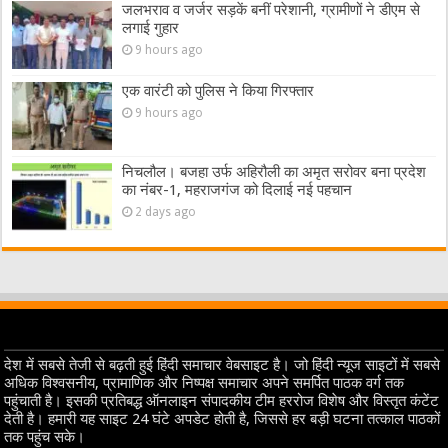
जलभराव व जर्जर सड़कें बनीं परेशानी, ग्रामीणों ने डीएम से
लगाई गुहार
9 hours ago
एक वारंटी को पुलिस ने किया गिरफ्तार
9 hours ago
निचलौल। बजहा उर्फ अहिरौली का अमृत सरोवर बना प्रदेश
का नंबर-1, महराजगंज को दिलाई नई पहचान
2 days ago
देश में सबसे तेजी से बढ़ती हुई हिंदी समाचार वेबसाइट है। जो हिंदी न्यूज साइटों में सबसे
अधिक विश्वसनीय, प्रामाणिक और निष्पक्ष समाचार अपने समर्पित पाठक वर्ग तक
पहुंचाती है। इसकी प्रतिबद्ध ऑनलाइन संपादकीय टीम हररोज विशेष और विस्तृत कंटेंट
देती है। हमारी यह साइट 24 घंटे अपडेट होती है, जिससे हर बड़ी घटना तत्काल पाठकों
तक पहुंच सके।