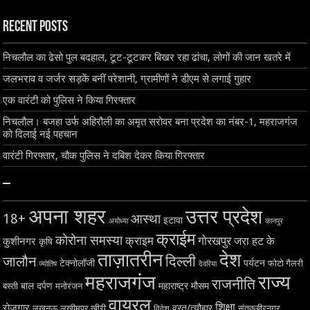
Recent Posts
निचलौल का ढेसो पुल बदहाल, टूट-टूटकर बिखर रहा ढांचा, लोगों की जान खतरे में
जलभराव व जर्जर सड़कें बनीं परेशानी, ग्रामीणों ने डीएम से लगाई गुहार
एक वारंटी को पुलिस ने किया गिरफ्तार
निचलौल। बजहा उर्फ अहिरौली का अमृत सरोवर बना प्रदेश का नंबर-1, महराजगंज
को दिलाई नई पहचान
वारंटी गिरफ्तार, चौक पुलिस ने दबिश देकर किया गिरफ्तार
–
अपना शहर
उत्तर प्रदेश
18+
आस्था
इटावा
अयोध्या
कानपुर
क्राईम
कोरोना समस्या
क्राइम
गोरखपुर
जरा हट के
कुशीनगर
कृषि
ताज़ातरीन
देश
दिल्ली
जालौन
टेक्नोलॉजी
पर्यटन
फोटो गैलरी
ज्योतिष
देवरिया
महराजगंज
राज्य
राजनीति
बाल दर्पण
महाराष्ट्र
मौसम
बस्ती
मनोरंजन
वायरल
शिक्षा
रोजगार
व्रत/त्यौहार
लखनऊ
लखीमपुर खीरी
विदेश
संतकबीरनगर