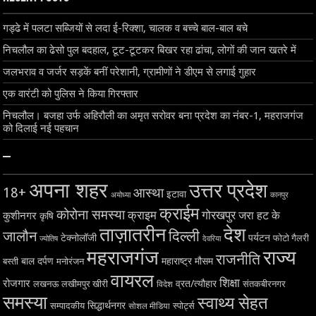
गड्ढे में पलटा सब्जियों से लदा ई-रिक्शा, चालक व बच्चे बाल-बाल बचे
निचलौल का ढेसो पुल बदहाल, टूट-टूटकर बिखर रहा ढांचा, लोगों की जान खतरे में
जलभराव व जर्जर सड़कें बनीं परेशानी, ग्रामीणों ने डीएम से लगाई गुहार
एक वारंटी को पुलिस ने किया गिरफ्तार
निचलौल। बजहा उर्फ अहिरौली का अमृत सरोवर बना प्रदेश का नंबर-1, महराजगंज
को दिलाई नई पहचान
–
अपना शहर
उत्तर प्रदेश
18+
आस्था
इटावा
अयोध्या
कानपुर
क्राईम
कोरोना समस्या
क्राइम
गोरखपुर
जरा हट के
कुशीनगर
कृषि
ताज़ातरीन
देश
दिल्ली
जालौन
टेक्नोलॉजी
पर्यटन
फोटो गैलरी
ज्योतिष
देवरिया
महराजगंज
राज्य
राजनीति
बाल दर्पण
महाराष्ट्र
मौसम
बस्ती
मनोरंजन
वायरल
शिक्षा
रोजगार
व्रत/त्यौहार
लखनऊ
लखीमपुर खीरी
विदेश
संतकबीरनगर
समस्या
स्वाथ्य सेहत
सिद्धार्थनगर
सम्पादकीय
स्पोर्ट्स
सोशल मीडिया