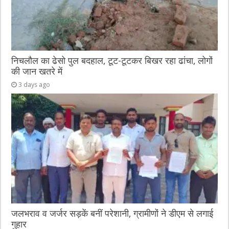
निचलौल का ढेसो पुल बदहाल, टूट-टूटकर बिखर रहा ढांचा, लोगों
की जान खतरे में
3 days ago
जलभराव व जर्जर सड़कें बनीं परेशानी, ग्रामीणों ने डीएम से लगाई
गुहार