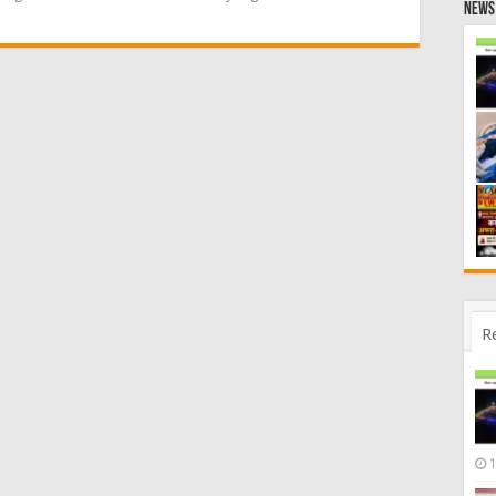
News 
R