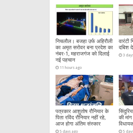
b
r
at
n
A
o
g
p
o
er
p
k
निचलौल। बजहा उर्फ अहिरौली
वारंटी 
का अमृत सरोवर बना प्रदेश का
दबिश द
नंबर-1, महराजगंज को दिलाई
3 day
नई पहचान
11 hours ago
पत्रकार आशुतोष रौनियार के
सिंदुरि
पिता रविंद रौनियार नहीं रहे,
की मांग 
आज होगा अंतिम संस्कार
विधायक 
5 days ago
5 day