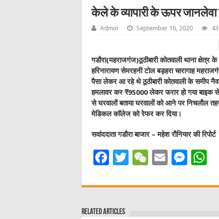
केले के व्यापारी के ऊपर जानलेव
Admin
September 16, 2020
43
गडौरा(महराजगंज)ठूठीबारी कोतवाली थाना क्षेत्र के 
हरिनारायण सेमरहनी टोल बड़हरा चारागाह महराजगंज
पैसा लेकर आ रहे थे ठूठीबारी कोतवाली के समीप न
हमलावर कर ₹95000 लेकर फरार हो गया बाइक से गिर
से घरवालों बताया घरवालों को आने पर निचलौल तहसी
मेडिकल कॉलेज को रेफर कर दिया।
सवांददाता गडौरा बाजार – महेश रौनियार की रिपोर्ट
F
T
W
E
M
a
w
e
m
e
h
c
it
C
ai
ss
a
e
te
h
l
e
s
Related Articles