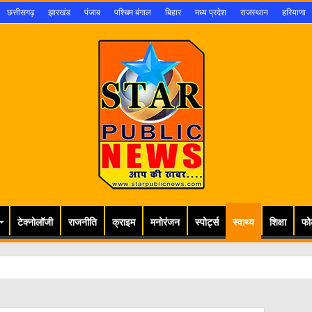
छत्तीसगढ़
झारखंड
पंजाब
पश्चिम बंगाल
बिहार
मध्य प्रदेश
राजस्थान
हरियाणा
टेक्नोलॉजी
राजनीति
क्राइम
मनोरंजन
स्पोर्ट्स
स्वाथ्य
शिक्षा
फो