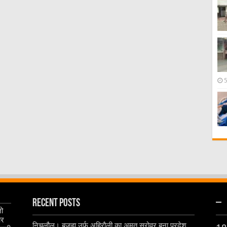
Recent Posts
–
जो
और
निचलौल। बजहा उर्फ अहिरौली का अमृत सरोवर बना प्रदेश