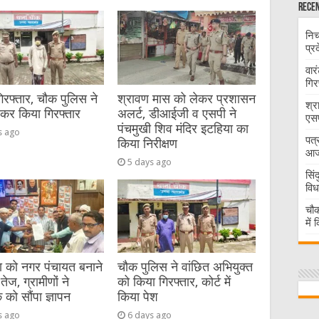
Recen
निच
प्र
वार
गिर
गिरफ्तार, चौक पुलिस ने
श्रावण मास को लेकर प्रशासन
श्र
ेकर किया गिरफ्तार
अलर्ट, डीआईजी व एसपी ने
एसप
पंचमुखी शिव मंदिर इटहिया का
s ago
पत्
किया निरीक्षण
आज 
5 days ago
सिं
विध
चौक
में
या को नगर पंचायत बनाने
चौक पुलिस ने वांछित अभियुक्त
तेज, ग्रामीणों ने
को किया गिरफ्तार, कोर्ट में
को सौंपा ज्ञापन
किया पेश
s ago
6 days ago