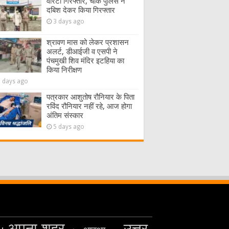
वारंटी गिरफ्तार, चौक पुलिस ने
दबिश देकर किया गिरफ्तार
3 days ago
श्रावण मास को लेकर प्रशासन
अलर्ट, डीआईजी व एसपी ने
पंचमुखी शिव मंदिर इटहिया का
किया निरीक्षण
5 days ago
पत्रकार आशुतोष रौनियार के पिता
रविंद रौनियार नहीं रहे, आज होगा
अंतिम संस्कार
5 days ago
अपना शहर
उत्तर