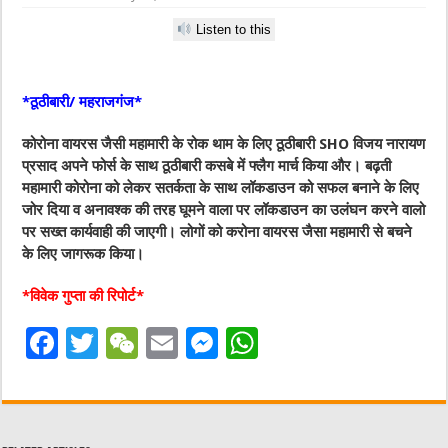
Listen to this
*ठूठीबारी/ महराजगंज*
कोरोना वायरस जैसी महामारी के रोक थाम के लिए ठूठीबारी SHO विजय नारायण
प्रसाद अपने फोर्स के साथ ठूठीबारी कसबे में फ्लैग मार्च किया और। बढ़ती
महामारी कोरोना को लेकर सतर्कता के साथ लॉकडाउन को सफल बनाने के लिए
जोर दिया व अनावश्क की तरह घूमने वाला पर लॉकडाउन का उलंघन करने वालो
पर सख्त कार्यवाही की जाएगी। लोगों को करोना वायरस जैसा महामारी से बचने
के लिए जागरूक किया।
*विवेक गुप्ता की रिपोर्ट*
F
T
W
E
M
W
a
w
e
m
e
h
c
it
C
ai
ss
at
e
te
h
l
e
s